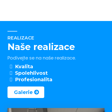
REALIZACE
Naše realizace
Podívejte se na naše realizace.
Kvalita
Spolehlivost
Profesionalita
Galerie